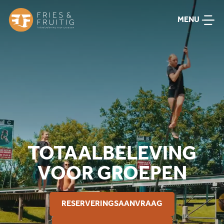
MENU
TOTAAL
BELEVING
VOOR GROEPEN
RESERVERINGSAANVRAAG