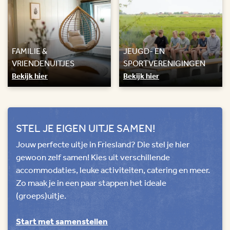
FAMILIE &
JEUGD- EN
VRIENDENUITJES
SPORTVERENIGINGEN
Bekijk hier
Bekijk hier
STEL JE EIGEN UITJE SAMEN!
Jouw perfecte uitje in Friesland? Die stel je hier
gewoon zelf samen! Kies uit verschillende
accommodaties, leuke activiteiten, catering en meer.
Zo maak je in een paar stappen het ideale
(groeps)uitje.
Start met samenstellen