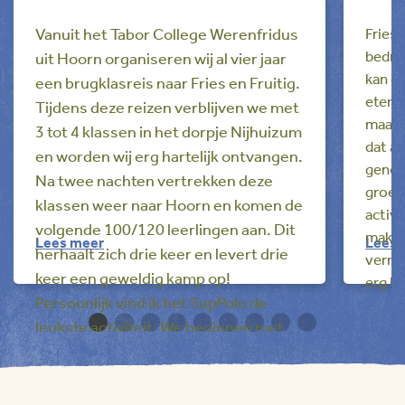
Vanuit het Tabor College Werenfridus
Fries 
bedrij
uit Hoorn organiseren wij al vier jaar
kan or
een brugklasreis naar Fries en Fruitig.
eten.
Tijdens deze reizen verblijven we met
maakt
3 tot 4 klassen in het dorpje Nijhuizum
dat al
en worden wij erg hartelijk ontvangen.
genoe
Na twee nachten vertrekken deze
groet
klassen weer naar Hoorn en komen de
activi
volgende 100/120 leerlingen aan. Dit
makkel
Lees meer
Lees 
herhaalt zich drie keer en levert drie
vermak
keer een geweldig kamp op!
erg be
Persoonlijk vind ik het SupPolo de
leukste activiteit. We beginnen met
1
2
3
4
5
6
7
8
9
flinke koudwatervrees en bange
gezichten, maar al snel verandert dat
in een hoop enthousiasme. Door de