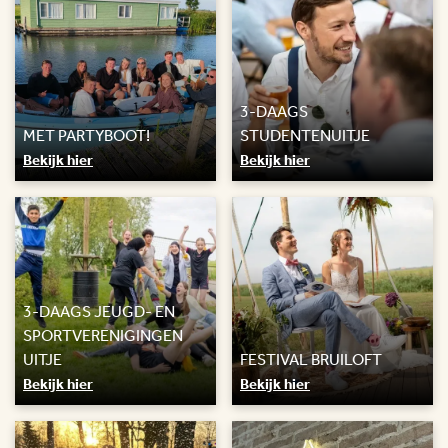
3-DAAGS
MET PARTYBOOT!
STUDENTENUITJE
Bekijk hier
Bekijk hier
3-DAAGS JEUGD- EN
SPORTVERENIGINGEN
UITJE
FESTIVAL BRUILOFT
Bekijk hier
Bekijk hier