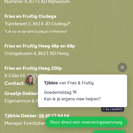
Nummer 9, 8775 XD Nijhuizum
Fries en Fruitig Oudega
Tsjerkewei 2, 8614 JD Oudega*
*Let op: er zijn drie Oudega’s in Friesland
Fries en Fruitig Heeg 48p en 68p
Osingahuzen 4, 8621 XD Heeg
Fries en Fruitig Heeg 200p
It Eilân 65, 8621 CT Heeg
Contact
Greetje Dekker
:
06 23 32 08 49
Eigenaresse & Relatiemanager
Tjibbie Dekker
:
06 40 77 64 64
Manager Eventplanning & Boekingen