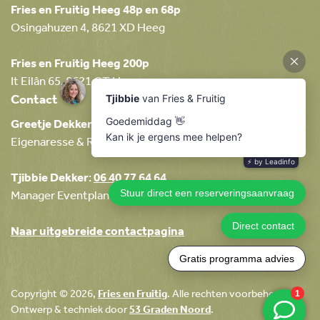
Fries en Fruitig Heeg 48p en 68p
Osingahuzen 4, 8621 XD Heeg
Fries en Fruitig Heeg 200p
It Eilân 65, 8621 CT Heeg
Contact
Greetje Dekker
:
06 23 32 08 49
Eigenaresse & Relatiemanager
Tjibbie Dekker
:
06 40 77 64 64
Manager Eventplanning & Boekingen
Naar uitgebreide contactpagina
Copyright © 2026,
Fries en Fruitig
. Alle rechten voorbehouden.
Ontwerp & techniek door
53 Graden Noord
.