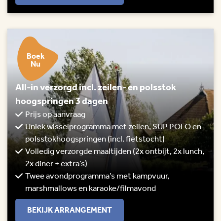
Boek
Nu
All-in verzorgd incl. zeilen- en polsstok
hoogspringen 3 dagen
Prijs op aanvraag
Uniek wisselprogramma met zeilen, SUP POLO en
polsstokhoogspringen (incl. fietstocht)
Volledig verzorgde maaltijden (2x ontbijt, 2x lunch,
2x diner + extra’s)
Twee avondprogramma’s met kampvuur,
marshmallows en karaoke/filmavond
BEKIJK ARRANGEMENT