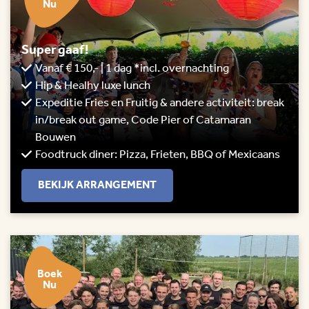
Nu
Super gaaf!
Vanaf € 150,- | 1 dag *incl. overnachting
Hip & Healhy luxe lunch
Expeditie Fries en Fruitig & andere activiteit: break
in/break out game, Code Pier of Catamaran
Bouwen
Foodtruck diner: Pizza, Frieten, BBQ of Mexicaans
BEKIJK ARRANGEMENT
Boek
Nu