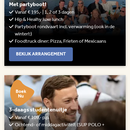
Met partyboot!
Vanaf € 195,- | 1, 2 of 3 dagen
Hip & Healhy luxe lunch
Partyboot rondvaart incl. verwarming (ook in de
winter!:)
Foodtruck diner: Pizza, Frieten of Mexicaans
BEKIJK ARRANGEMENT
Boek
Nu
3-daags studentenuitje
Vanaf € 109,- p.p.
Ochtend- of middagactiviteit (SUP POLO +