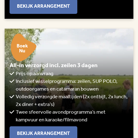
BEKIJK ARRANGEMENT
Boek
Nu
All-in verzorgd incl. zeilen 3 dagen
Prijs op aanvraag
Inclusief wisselprogramma: zeilen, SUP POLO,
outdoorgames en catamaran bouwen
Volledig verzorgde maaltijden (2x ontbijt, 2x lunch,
2x diner + extra’s)
Twee sfeervolle avondprogramma’s met
kampvuur en karaoke/filmavond
BEKIJK ARRANGEMENT