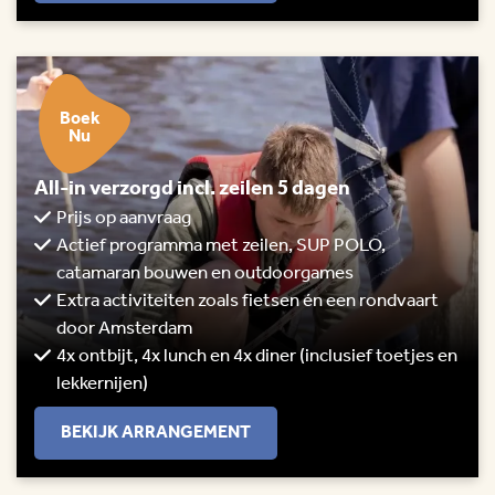
Boek
Nu
All-in verzorgd incl. zeilen 5 dagen
Prijs op aanvraag
Actief programma met zeilen, SUP POLO,
catamaran bouwen en outdoorgames
Extra activiteiten zoals fietsen én een rondvaart
door Amsterdam
4x ontbijt, 4x lunch en 4x diner (inclusief toetjes en
lekkernijen)
BEKIJK ARRANGEMENT