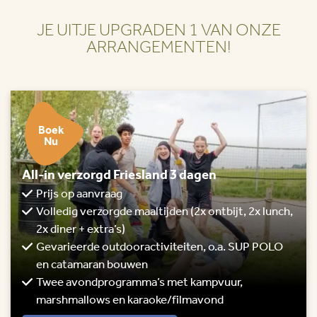
JE UITJE UPGRADEN 1 VAN ONZE
ARRANGEMENTEN!
Boek
Nu
All-in verzorgd Friesland 3 dagen
Prijs op aanvraag
Volledig verzorgde maaltijden (2x ontbijt, 2x lunch,
2x diner + extra’s)
Gevarieerde outdooractiviteiten, o.a. SUP POLO
en catamaran bouwen
Twee avondprogramma’s met kampvuur,
marshmallows en karaoke/filmavond