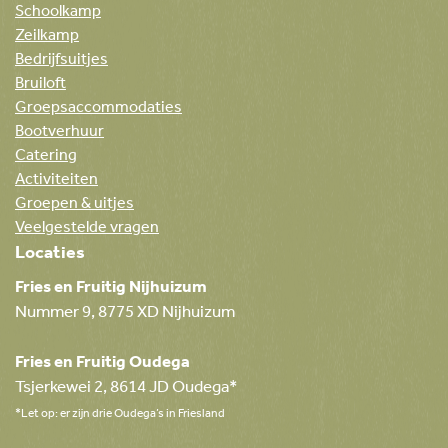
Schoolkamp
Zeilkamp
Bedrijfsuitjes
Bruiloft
Groepsaccommodaties
Bootverhuur
Catering
Activiteiten
Groepen & uitjes
Veelgestelde vragen
Locaties
Fries en Fruitig Nijhuizum
Nummer 9, 8775 XD Nijhuizum
Fries en Fruitig Oudega
Tsjerkewei 2, 8614 JD Oudega*
*Let op: er zijn drie Oudega’s in Friesland