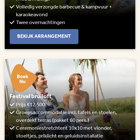
Volledig verzorgde barbecue & kampvuur +
karaokeavond
Twee overnachtingen
BEKIJK ARRANGEMENT
Boek
Nu
Festival bruiloft
Prijs €12.500
Groepsaccommodatie incl. tafels en stoelen,
overdekt terras (pakket 60 pers.)
Ceremoniestretchtent 10x10 met vlonder,
stoeltjes, priklicht en geluidsinstallatie