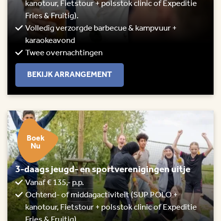
kanotour, Fietstour + polsstok clinic of Expeditie
Fries & Fruitig).
Volledig verzorgde barbecue & kampvuur +
karaokeavond
Twee overnachtingen
BEKIJK ARRANGEMENT
Boek
Nu
3-daags jeugd- en sportverenigingen uitje
Vanaf € 135,- p.p.
Ochtend- of middagactiviteit (SUP POLO +
kanotour, Fietstour + polsstok clinic of Expeditie
Fries & Fruitig).