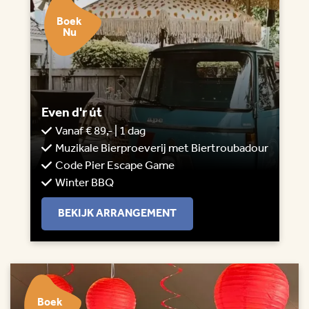
Boek
Nu
Even d'r út
Vanaf € 89,- | 1 dag
Muzikale Bierproeverij met Biertroubadour
Code Pier Escape Game
Winter BBQ
BEKIJK ARRANGEMENT
Boek