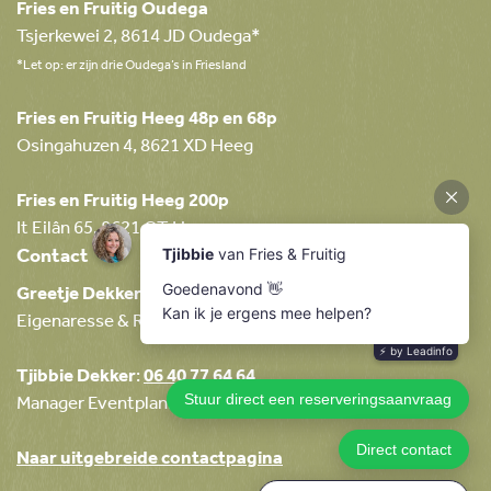
Fries en Fruitig Oudega
Tsjerkewei 2, 8614 JD Oudega*
*Let op: er zijn drie Oudega’s in Friesland
Fries en Fruitig Heeg 48p en 68p
Osingahuzen 4, 8621 XD Heeg
Fries en Fruitig Heeg 200p
It Eilân 65, 8621 CT Heeg
Contact
Greetje Dekker
:
06 23 32 08 49
Eigenaresse & Relatiemanager
Tjibbie Dekker
:
06 40 77 64 64
Manager Eventplanning & Boekingen
Naar uitgebreide contactpagina