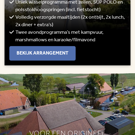
Uniek wisselprogramma met zeilen, SUP POLO en
polsstokhoogspringen (incl. fietstocht)
Volledig verzorgde maaltijden (2x ontbijt, 2x lunch,
2x diner + extra’s)
Twee avondprogramma’s met kampvuur,
marshmallows en karaoke/filmavond
BEKIJK ARRANGEMENT
VOOR EEN ORIGINEEL