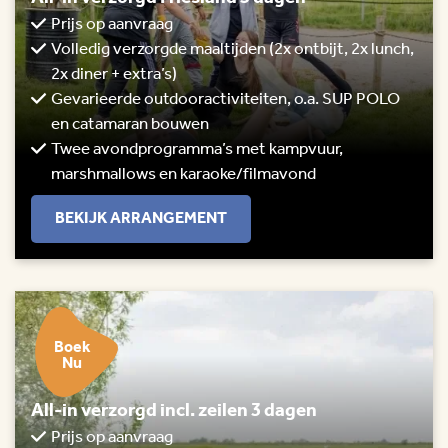
Prijs op aanvraag
Volledig verzorgde maaltijden (2x ontbijt, 2x lunch,
2x diner + extra’s)
Gevarieerde outdooractiviteiten, o.a. SUP POLO
en catamaran bouwen
Twee avondprogramma’s met kampvuur,
marshmallows en karaoke/filmavond
BEKIJK ARRANGEMENT
Boek
Nu
All-in verzorgd incl. zeilen 3 dagen
Prijs op aanvraag