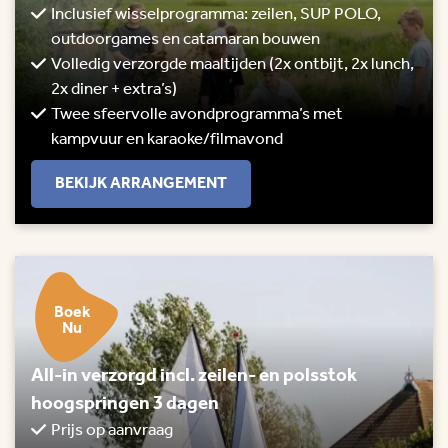
Inclusief wisselprogramma: zeilen, SUP POLO,
outdoorgames en catamaran bouwen
Volledig verzorgde maaltijden (2x ontbijt, 2x lunch,
2x diner + extra’s)
Twee sfeervolle avondprogramma’s met
kampvuur en karaoke/filmavond
BEKIJK ARRANGEMENT
Boek
Nu
All-in verzorgd incl. zeilen- en polsstok
hoogspringen 3 dagen
Prijs op aanvraag