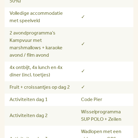
50%)
Volledige accommodatie
✓
met speelveld
2 avondprogramma’s
Kampvuur met
✓
marshmallows + karaoke
avond / film avond
4x ontbijt, 4x lunch en 4x
✓
diner (incl. toetjes)
Fruit + croissantjes op dag 2
✓
Activiteiten dag 1
Code Pier
Wisselprogramma
Activiteiten dag 2
SUP POLO + Zeilen
Wadlopen met een