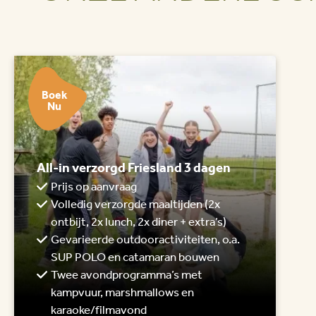
Boek
Nu
All-in verzorgd Friesland 3 dagen
Prijs op aanvraag
Volledig verzorgde maaltijden (2x
ontbijt, 2x lunch, 2x diner + extra’s)
Gevarieerde outdooractiviteiten, o.a.
SUP POLO en catamaran bouwen
Twee avondprogramma’s met
kampvuur, marshmallows en
karaoke/filmavond