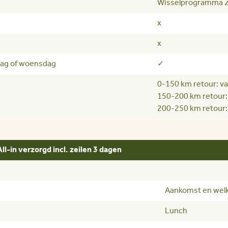
Wisselprogramma Z
x
x
ag of woensdag
✓
0-150 km retour: van
150-200 km retour: 
200-250 km retour: 
-in verzorgd incl. zeilen 3 dagen
Aankomst en we
Lunch