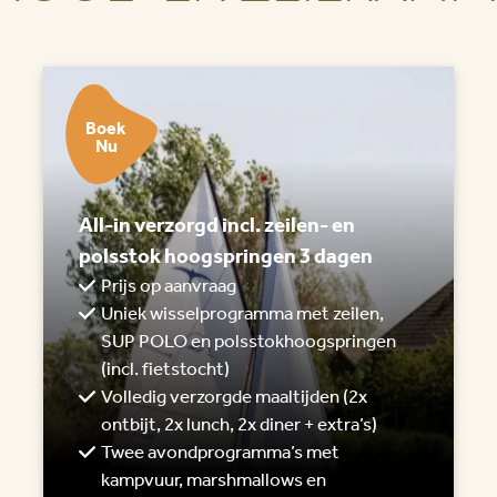
Boek
Nu
All-in verzorgd incl. zeilen- en
polsstok hoogspringen 3 dagen
Prijs op aanvraag
Uniek wisselprogramma met zeilen,
SUP POLO en polsstokhoogspringen
(incl. fietstocht)
Volledig verzorgde maaltijden (2x
ontbijt, 2x lunch, 2x diner + extra’s)
Twee avondprogramma’s met
kampvuur, marshmallows en