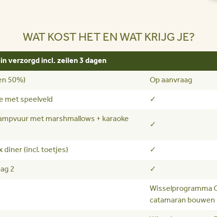
WAT KOST HET EN WAT KRIJG JE?
in verzorgd incl. zeilen 3 dagen
ten 50%)
Op aanvraag
e met speelveld
✓
ampvuur met marshmallows + karaoke
✓
x diner (incl. toetjes)
✓
dag 2
✓
Wisselprogramma 
catamaran bouwen