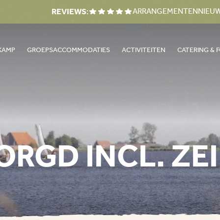
REVIEWS
:
ARRANGEMENTEN
NIEU
KAMP
GROEPSACCOMMODATIES
ACTIVITEITEN
CATERING &
ORGD INCL. ZE