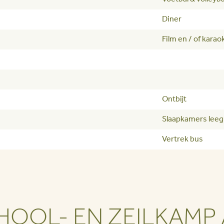
Diner
Film en / of kara
Ontbijt
Slaapkamers lee
Vertrek bus
HOOL- EN ZEILKAM